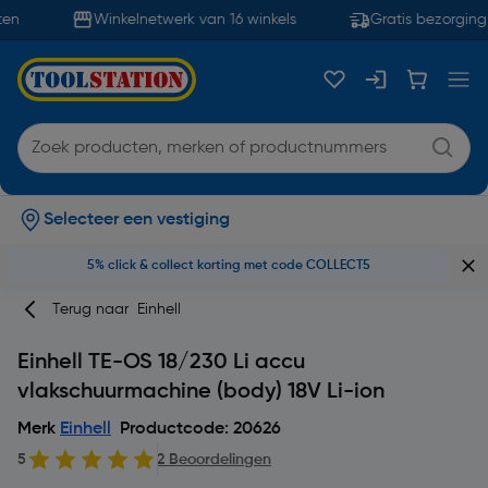
n
Winkelnetwerk van 16 winkels
Gratis bezorging 
Selecteer een vestiging
5% click & collect korting met code COLLECT5
Terug naar
Einhell
Einhell TE-OS 18/230 Li accu
vlakschuurmachine (body) 18V Li-ion
Merk
Einhell
Productcode: 20626
5
2 Beoordelingen