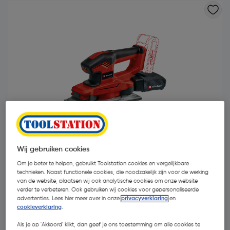
Wij gebruiken cookies
Om je beter te helpen, gebruikt Toolstation cookies en vergelijkbare
technieken. Naast functionele cookies, die noodzakelijk zijn voor de werking
€ 55,17
| Excl. btw € 45,59
van de website, plaatsen wij ook analytische cookies om onze website
verder te verbeteren. Ook gebruiken wij cookies voor gepersonaliseerde
advertenties. Lees hier meer over in onze
privacyverklaring
en
Recupelbijdrage inbegrepen
cookieverklaring
.
Als je op 'Akkoord' klikt, dan geef je ons toestemming om alle cookies te