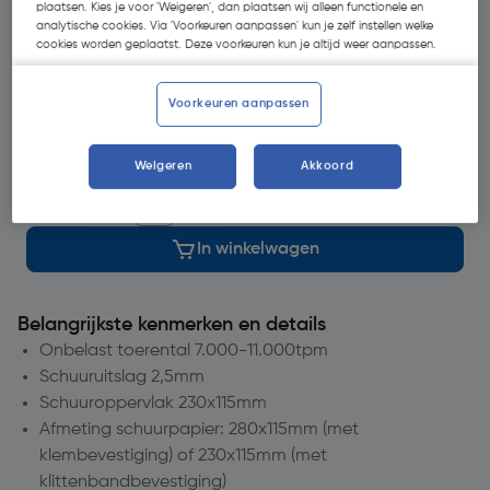
Selecteer winkel - Bekijk voorraadniveaus en haal binnen 10
plaatsen. Kies je voor 'Weigeren', dan plaatsen wij alleen functionele en
minuten op
analytische cookies. Via 'Voorkeuren aanpassen' kun je zelf instellen welke
cookies worden geplaatst. Deze voorkeuren kun je altijd weer aanpassen.
Selecteer vestiging
Voorkeuren aanpassen
op voorraad
voor bezorging op
dinsdag
1
voor bezorging
Weigeren
Akkoord
Aantal
In winkelwagen
Belangrijkste kenmerken en details
Onbelast toerental 7.000-11.000tpm
Schuuruitslag 2,5mm
Schuuroppervlak 230x115mm
Afmeting schuurpapier: 280x115mm (met
klembevestiging) of 230x115mm (met
klittenbandbevestiging)