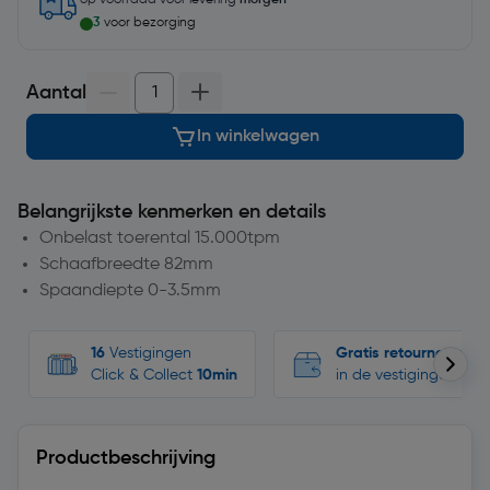
op voorraad
voor levering
morgen
3
voor bezorging
Aantal
In winkelwagen
Belangrijkste kenmerken en details
Onbelast toerental 15.000tpm
Schaafbreedte 82mm
Spaandiepte 0-3.5mm
16
Vestigingen
Gratis retourneren
Click & Collect
10min
in de vestigingen
Productbeschrijving