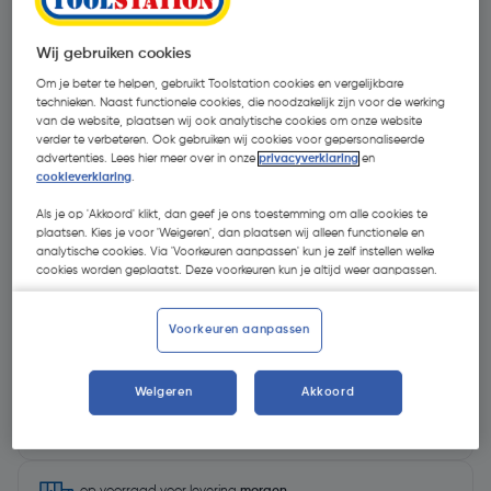
Wij gebruiken cookies
Om je beter te helpen, gebruikt Toolstation cookies en vergelijkbare
technieken. Naast functionele cookies, die noodzakelijk zijn voor de werking
van de website, plaatsen wij ook analytische cookies om onze website
verder te verbeteren. Ook gebruiken wij cookies voor gepersonaliseerde
advertenties. Lees hier meer over in onze
privacyverklaring
en
cookieverklaring
.
Als je op 'Akkoord' klikt, dan geef je ons toestemming om alle cookies te
plaatsen. Kies je voor 'Weigeren', dan plaatsen wij alleen functionele en
analytische cookies. Via 'Voorkeuren aanpassen' kun je zelf instellen welke
cookies worden geplaatst. Deze voorkeuren kun je altijd weer aanpassen.
€ 119,53
| Excl. btw € 98,79
Voorkeuren aanpassen
Selecteer winkel - Bekijk voorraadniveaus en haal binnen 10
Weigeren
Akkoord
minuten op
Selecteer vestiging