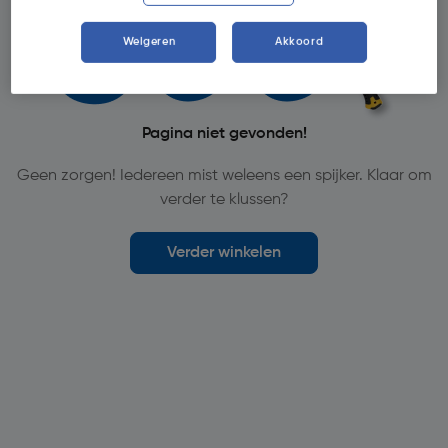
Weigeren
Akkoord
Pagina niet gevonden!
Geen zorgen! Iedereen mist weleens een spijker. Klaar om
verder te klussen?
Verder winkelen