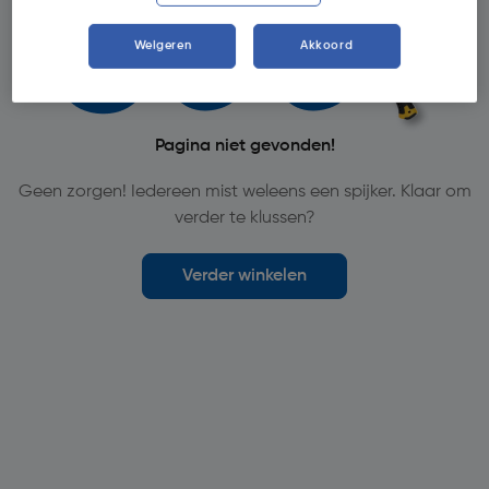
Weigeren
Akkoord
Pagina niet gevonden!
Geen zorgen! Iedereen mist weleens een spijker. Klaar om
verder te klussen?
Verder winkelen