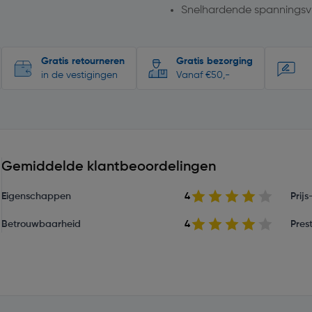
Snelhardende spanningsvr
Gratis retourneren
Gratis bezorging
in de vestigingen
Vanaf €50,-
Gemiddelde klantbeoordelingen
Eigenschappen
4
Prij
Betrouwbaarheid
4
Prest