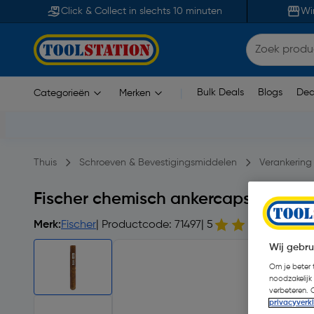
Click & Collect in slechts 10 minuten
Wi
Bulk Deals
Blogs
Dea
Categorieën
Merken
|
Thuis
Schroeven & Bevestigingsmiddelen
Verankering
Fischer chemisch ankercapsules FE
Merk:
Fischer
| Productcode: 71497
| 5
2 b
Wij gebru
Om je beter t
noodzakelijk
verbeteren. 
privacyverk