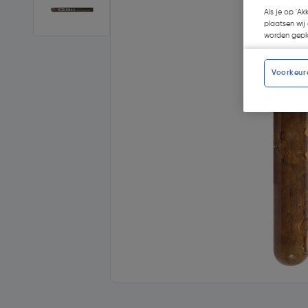
Als je op 'Ak
plaatsen wij 
worden gepla
Voorkeur