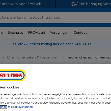
nkelnetwerk van 16 winkels
Gratis bezorging van
ls
Brochures
PRO-kaart
Vestigingen
Contact
5% click & collect korting met de code COLLECT5
Chemische ankers & toebehoren
Fischer chemisch ankercap
B RM 8
eoordelingen
| 10 Stuks
iken cookies
€ 29,39
| Excl. btw € 24
e helpen, gebruikt Toolstation cookies en vergelijkbare technieken. Naast functionele cooki
 zijn voor de werking van de website, plaatsen wij ook analytische cookies om onze websit
Ook gebruiken wij cookies voor gepersonaliseerde advertenties. Lees hier meer over in onze
Kies productvariant
(3)
laring
en
cookieverklaring
.