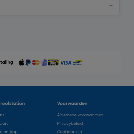
etaling
Toolstation
Voorwaarden
ons
Algemene voorwaarden
aart
Privacybeleid
ation App
Cookiebeleid