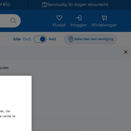
af €50
Eenvoudig 30 dagen retourrecht
Kluslijst
Inloggen
Winkelwagen
btw
Excl.
Incl.
Selecteer een vestiging
sules
,29
es, die
e verder te