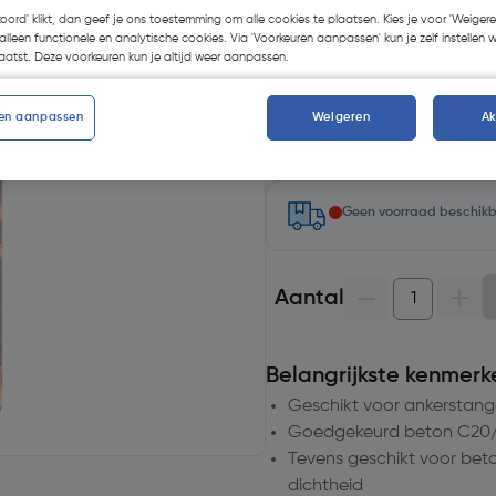
koord' klikt, dan geef je ons toestemming om alle cookies te plaatsen. Kies je voor 'Weigere
alleen functionele en analytische cookies. Via 'Voorkeuren aanpassen' kun je zelf instellen 
atst. Deze voorkeuren kun je altijd weer aanpassen.
en aanpassen
Weigeren
A
Selecteer winkel - Bekijk v
Selecteer vestiging
Geen voorraad beschik
Aantal
Belangrijkste kenmerk
Geschikt voor ankerstan
Goedgekeurd beton C20/
Tevens geschikt voor bet
dichtheid