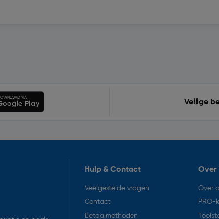
OWNLOAD VIA
Veilige b
Google Play
Hulp & Contact
Over 
Veelgestelde vragen
Over 
Contact
PRO-k
Betaalmethoden
Toolst