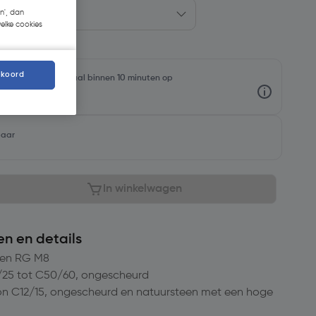
n', dan
welke cookies
kkoord
oorraadniveaus en haal binnen 10 minuten op
baar
In winkelwagen
en en details
gen RG M8
25 tot C50/60, ongescheurd
on C12/15, ongescheurd en natuursteen met een hoge