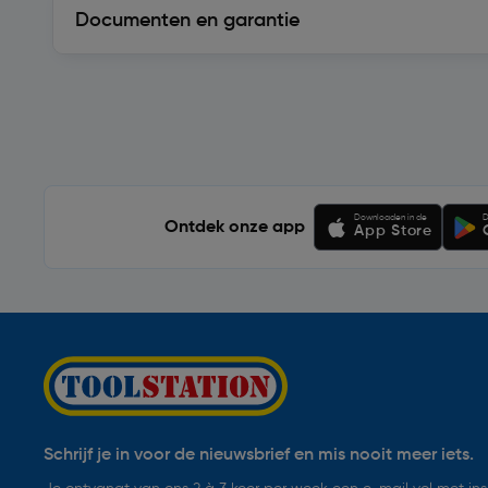
Documenten en garantie
Soortgelijke artikelen
Downloaden in de
D
Ontdek onze app
App Store
Schrijf je in voor de nieuwsbrief en mis nooit meer iets.