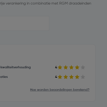
ije verankering in combinatie met RGM draadeinden
s-kwaliteitverhouding
4
aties
4
Hoe worden beoordelingen berekend?