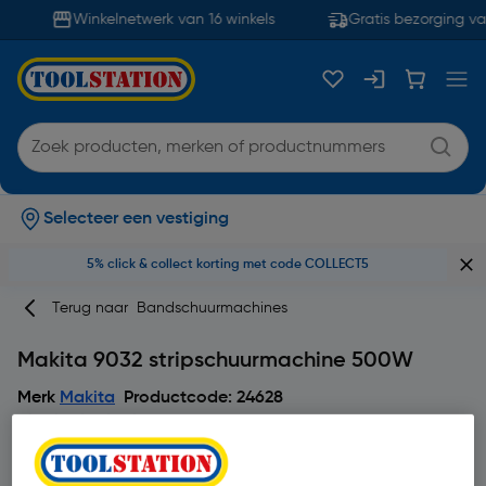
Winkelnetwerk van 16 winkels
Gratis bezorging va
Selecteer een vestiging
5% click & collect korting met code COLLECT5
Terug naar
Bandschuurmachines
Makita 9032 stripschuurmachine 500W
Merk
Makita
Productcode: 24628