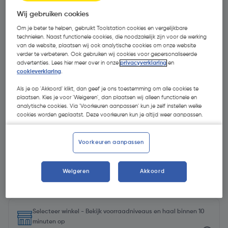
Wij gebruiken cookies
Om je beter te helpen, gebruikt Toolstation cookies en vergelijkbare
technieken. Naast functionele cookies, die noodzakelijk zijn voor de werking
van de website, plaatsen wij ook analytische cookies om onze website
verder te verbeteren. Ook gebruiken wij cookies voor gepersonaliseerde
advertenties. Lees hier meer over in onze
privacyverklaring
en
cookieverklaring
.
Als je op 'Akkoord' klikt, dan geef je ons toestemming om alle cookies te
plaatsen. Kies je voor 'Weigeren', dan plaatsen wij alleen functionele en
analytische cookies. Via 'Voorkeuren aanpassen' kun je zelf instellen welke
cookies worden geplaatst. Deze voorkeuren kun je altijd weer aanpassen.
Voorkeuren aanpassen
€ 258,64
| Excl. btw € 213,75
Weigeren
Akkoord
Recupelbijdrage inbegrepen
Selecteer winkel - Bekijk voorraadniveaus en haal binnen 10
minuten op