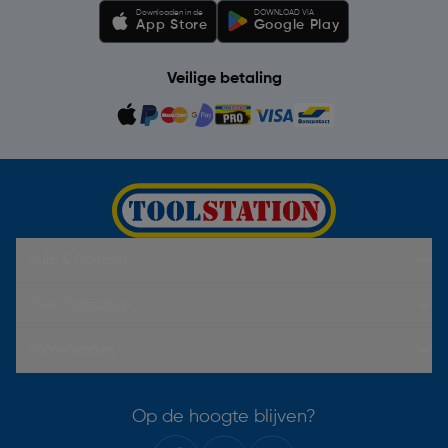
Downloaden in de
DOWNLOAD VIA
App Store
Google Play
Veilige betaling
Hulp & Contact
Over Toolstation
Voorwaarden
Op de hoogte blijven?