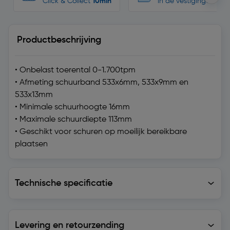
Click & Collect
10min
in de vestigingen
Productbeschrijving
• Onbelast toerental 0-1.700tpm
• Afmeting schuurband 533x6mm, 533x9mm en
533x13mm
• Minimale schuurhoogte 16mm
• Maximale schuurdiepte 113mm
• Geschikt voor schuren op moeilijk bereikbare
plaatsen
Technische specificatie
Technische specificatie
Levering en retourzending
Levering en retourzending