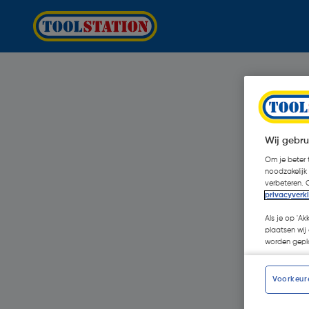
Wij gebru
Om je beter t
noodzakelijk
verbeteren. 
privacyverk
Als je op 'Ak
plaatsen wij 
worden gepla
Voorkeur