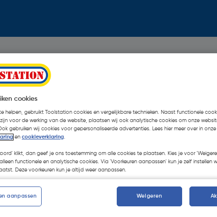
iken cookies
e helpen, gebruikt Toolstation cookies en vergelijkbare technieken. Naast functionele cooki
 zijn voor de werking van de website, plaatsen wij ook analytische cookies om onze websit
Ook gebruiken wij cookies voor gepersonaliseerde advertenties. Lees hier meer over in onze
laring
en
cookieverklaring
.
koord' klikt, dan geef je ons toestemming om alle cookies te plaatsen. Kies je voor 'Weigere
alleen functionele en analytische cookies. Via 'Voorkeuren aanpassen' kun je zelf instellen 
atst. Deze voorkeuren kun je altijd weer aanpassen.
en aanpassen
Weigeren
A
Oops!