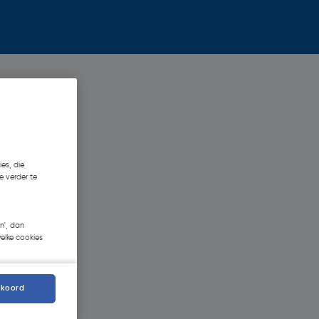
es, die
e verder te
n', dan
welke cookies
kkoord